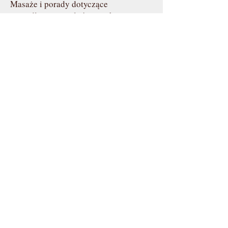
Masaże i porady dotyczące
prawidłowego rozluźnienia konia –
150zł
Warsztat kaletniczy 200zł
+ materiały
Domek wakacyjny Bonanza:
Od maja do sierpnia: 200 zł / doba
Cena za cały domek z ogrodem i
miejscem parkingowym. (1-4 osoby)
ranczorajbas@gmail.com