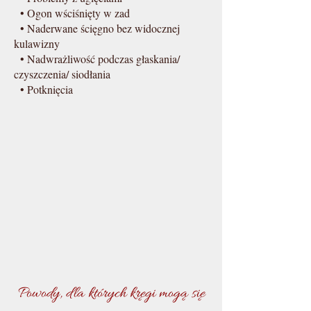
• Ogon wściśnięty w zad
• Naderwane ścięgno bez widocznej
kulawizny
• Nadwrażliwość podczas głaskania/
czyszczenia
/ siodłania
• Potknięcia
Powod
y, dla których kręgi mogą się