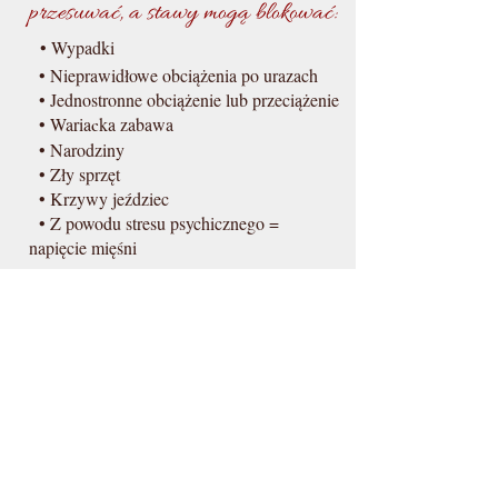
przesuwać, a stawy mogą blokować:
• Wypadki
• Nieprawid
łowe obciążenia po urazach
• Jedn
ostr
onne obciążenie lub przeciążenie
• Waria
k
a zabawa
c
• Narodziny
• Zły sprzęt
• Krzywy jeździec
• Z powodu stresu psychicznego =
napięcie mięśni